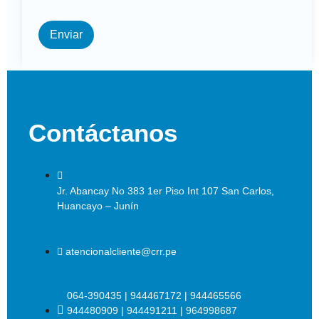
Enviar
Contáctanos
Jr. Abancay No 383 1er Piso Int 107 San Carlos,
Huancayo – Junín
atencionalcliente@crr.pe
064-390435
|
944467172
|
944465566
944480909
|
944491211
|
964998687