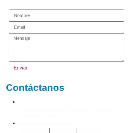
Enviar
Contáctanos
Jr. Abancay No 383 1er Piso Int 107 San Carlos,
Huancayo – Junín
atencionalcliente@crr.pe
064-390435
|
944467172
|
944465566