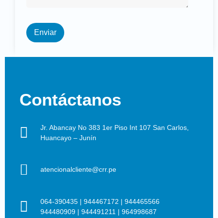
Enviar
Contáctanos
Jr. Abancay No 383 1er Piso Int 107 San Carlos,
Huancayo – Junín
atencionalcliente@crr.pe
064-390435
|
944467172
|
944465566
944480909
|
944491211
|
964998687